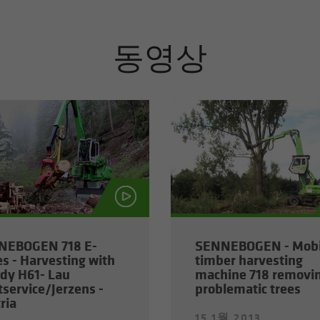
동영상
NEBOGEN 718 E-
SENNEBOGEN - Mobi
es - Harvesting with
timber harvesting
y H61- Lau
machine 718 removi
tservice/Jerzens -
problematic trees
ria
15 1월 2013