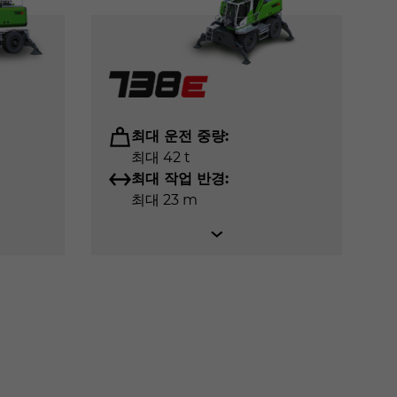
123 kW
140 kW
168 kW
최대 운전 중량:
최대 42 t
최대 작업 반경:
최대 23 m
d for safe and efficient tree removal –
 long reach for demanding applications in
our range – ideal for demanding embankment
 highways, storm damage cleanup, and
ting. With just one operator, large
 and clearing along roads and forest
 grapple saws, cutting heads, or mulchers
o its excellent stability and forestry tires,
mum efficiency in tough applications.
so available with a crawler undercarriage.