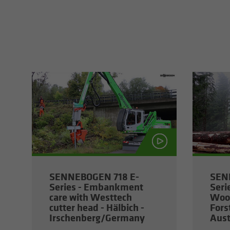
SENNEBOGEN 718 E-
SEN
Series - Embankment
Seri
care with Westtech
Wood
cutter head - Hälbich -
Fors
Irschenberg/Germany
Aust