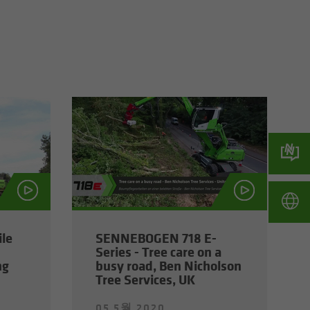
le
SENNEBOGEN 718 E-
Series - Tree care on a
ng
busy road, Ben Nicholson
Tree Services, UK
05 5월 2020