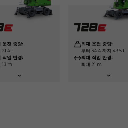
구동 방식
구동 방식
구동 방식
디젤:
디젤:
디젤:
최대 
최대 
최대 
 운전 중량:
최대 운전 중량:
21.4 t
부터 34.4 까지 43.5 t
 작업 반경:
최대 작업 반경:
 13 m
최대 21 m
구조
구조
구조
도식
도식
이동식
이동식
동식
ENNEBOGEN 718 E is a compact tree care handler designe
ENNEBOGEN 728 E is a versatile tree care handler with a
ENNEBOGEN 738 E is the largest tree care handler in 
 for embankment maintenance, roadside clearing along
removal, landscape maintenance, and energy wood harves
enance, storm damage cleanup, energy wood harvesting,
y wood harvesting. A wide range of attachments such as
ities of wood can be moved safely in a short time. Thanks t
s. Wherever extended reach is required, it delivers maxi
it especially versatile.
so works flexibly and efficiently on slopes or roadsides. Al
품으로
견적 받기
품으로
품으로
견적 받기
견적 받기