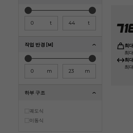
t
t
작업 반경 [M]
최대
최대 
최대
최대
하부 
하부 
하부 
m
m
궤
궤
이
하부 구조
The S
The S
The S
ideal
tree 
maint
energ
quant
track
궤도식
make 
it al
이동식
제
제
제