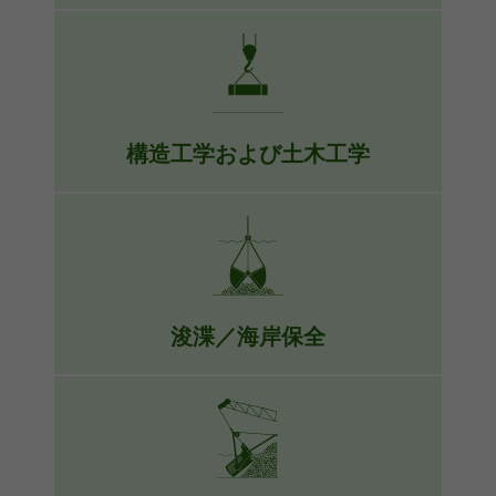
当社のよく分散された容量のクレー
ン、マテリアルハンドリングマシー
ン、およびテレハンドリングマシーン
により、課題を満足させ、最適なソリ
ューションを提供することができま
構造工学および土木工学
す。
感度の高いコントロールおよび安全な
詳細
荷重位置決めにより、インフラ建設、
運河建設またはパイプライン敷設な
ど、着実かつ精密なリフティング作業
のための高い品質で構築されたブーム
浚渫／海岸保全
です。
水環境からの沈泥およびその他の材料
詳細
の除去、または沿岸の強化などの要求
の高いタスクであっても、当社のクレ
ーンおよびマテリアルハンドリングマ
シーンでは、地上または船舶取付式の