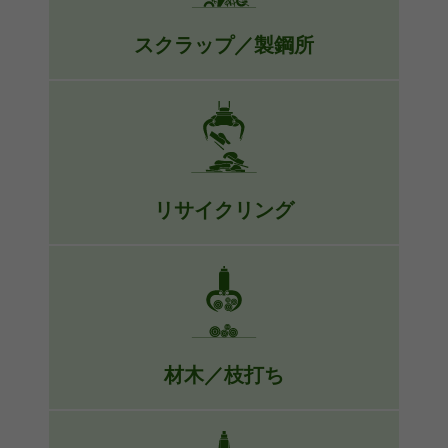
スクラップ／製鋼所
世界最大のマテリアルハンドリングマ
シーン ラインを有し、当社には、最も
小さなものから最も大きなものまで、
スクラップハンドリングの課題に対す
る完全なソリューションがあります。
リサイクリング
詳細
廃棄物の積込み、荷下ろしおよび選別
など、リサイクリングのタスク用に、
目的にあわせて作製された
SENNEBOGENのマテリアルハンド
リングマシーンによる高率の作業サイ
材木／枝打ち
クルで作業がより迅速になります。
丸太の揺れを最小限に抑えることか
詳細
ら、道路わきでの枝打ちにおける安全