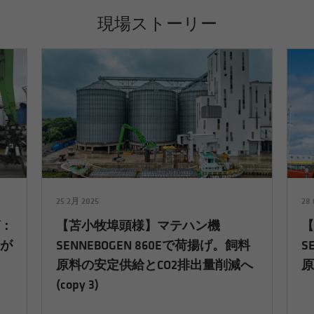
現場ストーリー
25 2月 2025
28
グ：
【苫小牧埠頭様】マテハン機
ンが
SENNEBOGEN 860Eで荷揚げ。飼料
S
原料の安定供給とCO2排出量削減へ
原
(copy 3)