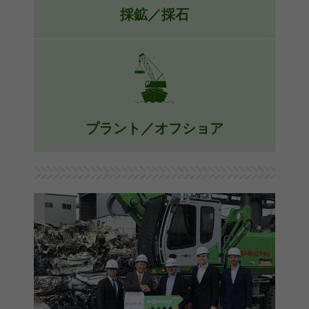
採鉱／採石
ソリューションから指令することがで
きます。
長い耐用年数のための高品質の部品を
備えた当社の低所有コストの機械類に
詳細
より、投資回収が早まります。当社の
機械類はまた、遠方の現場でのより迅
速な調整のための基準として、保守し
プラント／オフショア
やすいように構築されています。
SENNEBOGENの機械類は、追加的
詳細
バラスト、防食塗料、連接式ジブシス
テムおよびその他多くを有するなど、
オフショア用途に合わせた特別な構成
を提供しています。この特別な構成
は、柔軟性および全体的な動作可能時
間を向上させます。
詳細