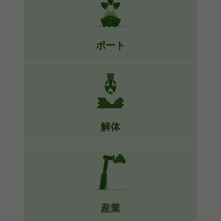
性の向上まで。当社のマテリアルハン
ドリングマシーンの範囲は、ニーズに
合わせて異なるサイズを提供します。
ポート
詳細
当社のポートハンドリング機械類は、
線路を走行したり、地面に馴染みやす
いホイールタイプや特別なご要件に合
わせて柔軟に、皆様のポートのロジス
ティックを最適化します。
解体
詳細
材料を高所で粉砕し、下に降ろす能力
により強化され、より静かに、かつよ
り安全に市街地での解体を遂行する高
リーチの解体機械類です。
産業
詳細