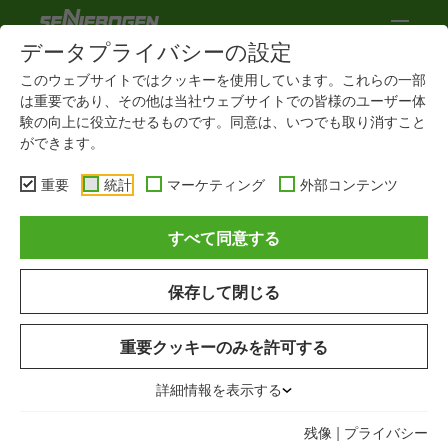
データプライバシーの設定
このウェブサイトではクッキーを使用しています。これらの一部
は重要であり、その他は当社ウェブサイトでの皆様のユーザー体
験の向上に役立たせるものです。同意は、いつでも取り消すこと
ができます。
重要
統計
マーケティング
外部コンテンツ
すべて同意する
保存して閉じる
産業
産業
産業
重要クッキーのみを許可する
当社は、適切な作業用に適
当社は、適切な作業用に適
当社は、適切な作業用に適
切なソリューションをお届
切なソリューションをお届
切なソリューションをお届
詳細情報を表示する
けします！
けします！
けします！
残像
|
プライバシー